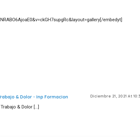
sNRABO6AjoaE0&v=ckGH7supgRc&layout=gallery[/embedyt]
Diciembre 21, 2021 At 10
Trabajo & Dolor - Inp Formacion
Trabajo & Dolor […]