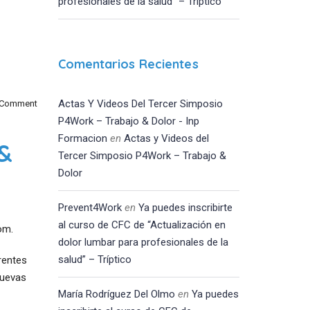
profesionales de la salud” – Tríptico
Comentarios Recientes
Actas Y Videos Del Tercer Simposio
 Comment
P4Work – Trabajo & Dolor - Inp
Formacion
en
Actas y Videos del
 &
Tercer Simposio P4Work – Trabajo &
Dolor
Prevent4Work
en
Ya puedes inscribirte
al curso de CFC de “Actualización en
om.
dolor lumbar para profesionales de la
salud” – Tríptico
rentes
nuevas
María Rodríguez Del Olmo
en
Ya puedes