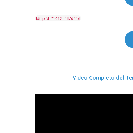
[dflip id="10124" ][/dflip]
Video Completo del Te