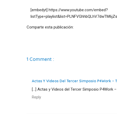
[embedyt] https://www.youtube.com/embed?
listType=playlist&list=PLNFVGhhbQLhV7dwTM6jZ
Comparte esta publicación:
1 Comment :
Actas Y Videos Del Tercer Simposio P4Work – 
[…] Actas y Videos del Tercer Simposio P4Work – 
Reply