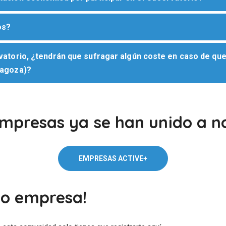
os?
atorio, ¿tendrán que sufragar algún coste en caso de que 
ragoza)?
mpresas ya se han unido a n
EMPRESAS ACTIVE+
mo empresa!