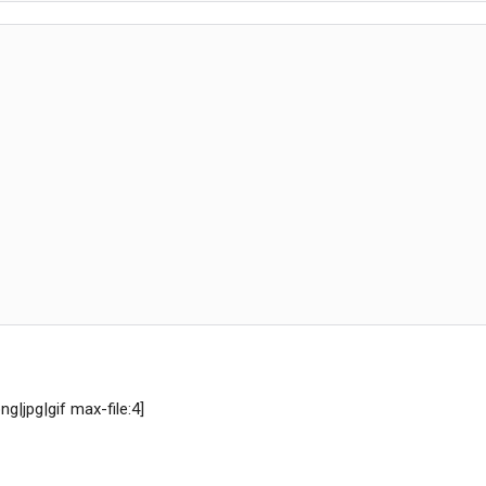
g|jpg|gif max-file:4]