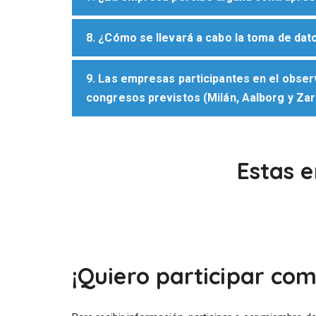
8. ¿Cómo se llevará a cabo la toma de dat
9. Las empresas participantes en el observ
congresos previstos (Milán, Aalborg y Za
Estas e
¡Quiero participar co