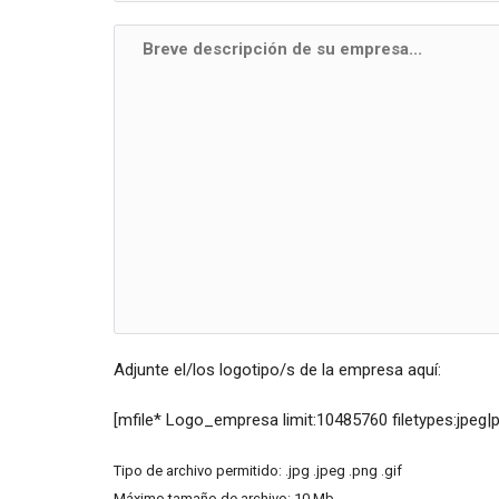
Adjunte el/los logotipo/s de la empresa aquí:
[mfile* Logo_empresa limit:10485760 filetypes:jpeg|pn
Tipo de archivo permitido: .jpg .jpeg .png .gif
Máximo tamaño de archivo: 10 Mb