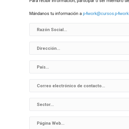
Para recibir información, participar o ser miembro d
Mándanos tu información a
p4work@cursos.p4work