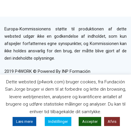
Europa-Kommissionens støtte til produktionen af dette
websted udgør ikke en godkendelse af indholdet, som kun
afspejler forfatternes egne synspunkter, og Kommissionen kan
ikke holdes ansvarlig for den brug, der måtte blive gjort af de
deri indeholdte oplysninge.
2019 P4WORK © Powered By INP Formación
Brugerbetingelser
Privatlivspolitik
Politik
Dette websted (p4work.com) bruger cookies, fra Fundación
om Cookies
San Jorge bruger vi dem til at forbedre og lette din browsing,
levere webtjenesten, analysere og kvantificere antallet af
brugere og udføre statistiske målinger og analyser. Du kan til
enhver tid tilbagekalde dit samtykke.
Læs mere
Indstillinger
Accepter
Afvis