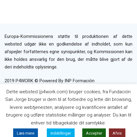
Europa-Kommissionens støtte til produktionen af dette
websted udgør ikke en godkendelse af indholdet, som kun
afspejler forfatternes egne synspunkter, og Kommissionen kan
ikke holdes ansvarlig for den brug, der måtte blive gjort af de
deri indeholdte oplysninge.
2019 P4WORK © Powered By INP Formación
Brugerbetingelser
Privatlivspolitik
Politik
Dette websted (p4work.com) bruger cookies, fra Fundación
om Cookies
San Jorge bruger vi dem til at forbedre og lette din browsing,
levere webtjenesten, analysere og kvantificere antallet af
brugere og udføre statistiske målinger og analyser. Du kan til
enhver tid tilbagekalde dit samtykke.
Læs mere
Indstillinger
Accepter
Afvis