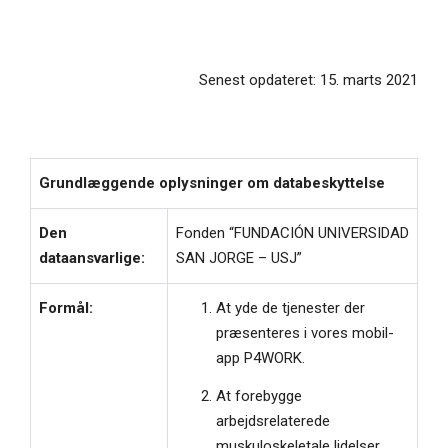
Senest opdateret: 15. marts 2021
Grundlæggende oplysninger om databeskyttelse
Den
Fonden “FUNDACIÓN UNIVERSIDAD
dataansvarlige:
SAN JORGE – USJ”
Formål:
At yde de tjenester der
præsenteres i vores mobil-
app P4WORK.
At forebygge
arbejdsrelaterede
muskuloskeletale lidelser.