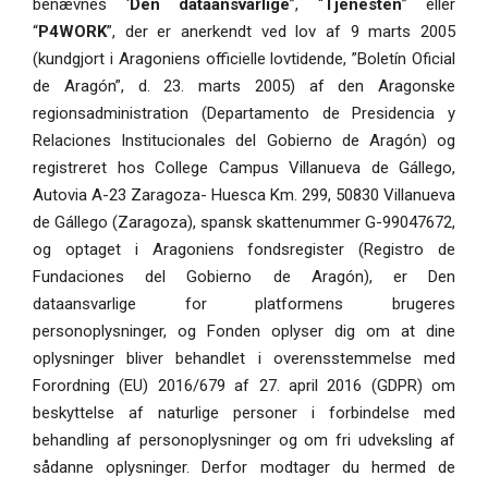
benævnes ‘
Den dataansvarlige
”, “
Tjenesten
” eller
“
P4WORK
”, der er anerkendt ved lov af 9 marts 2005
(kundgjort i Aragoniens officielle lovtidende, ”Boletín Oficial
de Aragón”, d. 23. marts 2005) af den Aragonske
regionsadministration (Departamento de Presidencia y
Relaciones Institucionales del Gobierno de Aragón) og
registreret hos College Campus Villanueva de Gállego,
Autovia A-23 Zaragoza- Huesca Km. 299, 50830 Villanueva
de Gállego (Zaragoza), spansk skattenummer G-99047672,
og optaget i Aragoniens fondsregister (Registro de
Fundaciones del Gobierno de Aragón), er Den
dataansvarlige for platformens brugeres
personoplysninger, og Fonden oplyser dig om at dine
oplysninger bliver behandlet i overensstemmelse med
Forordning (EU) 2016/679 af 27. april 2016 (GDPR) om
beskyttelse af naturlige personer i forbindelse med
behandling af personoplysninger og om fri udveksling af
sådanne oplysninger. Derfor modtager du hermed de