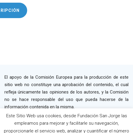
CRIPCIÓN
El apoyo de la Comisión Europea para la producción de este
sitio web no constituye una aprobación del contenido, el cual
refleja únicamente las opiniones de los autores, y la Comisión
no se hace responsable del uso que pueda hacerse de la
información contenida en la misma.
Este Sitio Web usa cookies, desde Fundación San Jorge las
2019 P4WORK © Powered By INP Formación
empleamos para mejorar y facilitarle su navegación,
Términos y Condiciones
Política de Privacidad
proporcionarle el servicio web, analizar y cuantificar el número