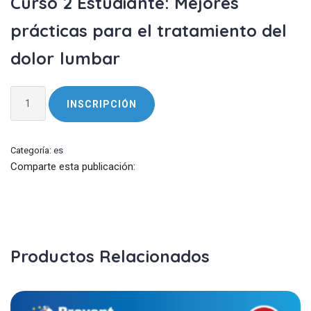
Curso 2 Estudiante: Mejores
prácticas para el tratamiento del
dolor lumbar
Curso
INSCRIPCIÓN
2
Estudiante:
Mejores
Categoría:
es
prácticas
Comparte esta publicación:
para
el
tratamiento
del
dolor
Productos Relacionados
lumbar
cantidad