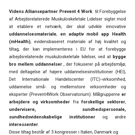
Videns Alliansepartner Prevent 4 Work
til Forebyggelse
af Arbejdsrelaterede Muskuloskeletale Lidelser sigter mod
at etablere et netværk, der skal udvikle innovative
uddannelsesmateriale
,
en adaptiv mobil app Health
(mHealth)
, evidensbaseret materiale af høj kvalitet og
tiltag, der kan implementeres i EU for at forebygge
arbejdsrelaterede muskuloskeletale lidelser, ved at
bygge
bro mellem uddannelser
, der fokuserer på arbejdsmiljø,
med deltagelse af højere uddannelsesinstitutioner (HEI),
Det Internationale Handelscenter (ITC)-virksomhed,
uddannelse små- og mellemstore virksomheder og
eksperter (Prevent4Work Observatorium). Målgrupperne
er
arbejdere og virksomheder
fra
forskellige sektorer
,
undervisere, sundhedspersonale,
sundhedsvidenskabelige institutioner
og andre
interessenter
.
Disse tiltag består af 3 kongresser i Italien, Danmark og