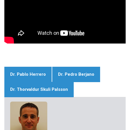
Dr. Pablo Herrero
Dr. Pedro Berjano
Dr. Thorvaldur Skuli Palsson