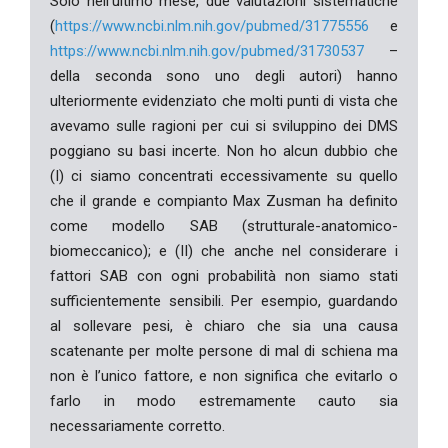
Solo nell’ultimo mese, due valutazioni sistematiche
(
https://www.ncbi.nlm.nih.gov/pubmed/31775556
e
https://www.ncbi.nlm.nih.gov/pubmed/31730537
–
della seconda sono uno degli autori) hanno
ulteriormente evidenziato che molti punti di vista che
avevamo sulle ragioni per cui si sviluppino dei DMS
poggiano su basi incerte. Non ho alcun dubbio che
(I) ci siamo concentrati eccessivamente su quello
che il grande e compianto Max Zusman ha definito
come modello SAB (strutturale-anatomico-
biomeccanico); e (II) che anche nel considerare i
fattori SAB con ogni probabilità non siamo stati
sufficientemente sensibili. Per esempio, guardando
al sollevare pesi, è chiaro che sia una causa
scatenante per molte persone di mal di schiena ma
non è l’unico fattore, e non significa che evitarlo o
farlo in modo estremamente cauto sia
necessariamente corretto.